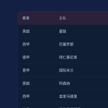
赛事
主队
英超
曼联
西甲
巴塞罗那
德甲
拜仁慕尼黑
意甲
国际米兰
英超
阿森纳
西甲
皇家马德里