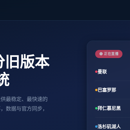
分旧版本
🔴 正在直播
曼联
统
巴塞罗那
提供最稳定、最快速的
事，数据与官方同步，
拜仁慕尼黑
洛杉矶湖人