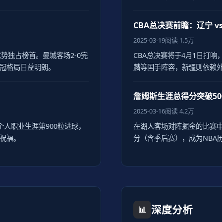
CBA总决赛前瞻：辽宁 v
2025-03-19
阅读 1.5万
优势独占榜首。曼城客场2-0完
CBA总决赛将于4月1日打
冠格局日益明朗。
麟等国手阵容，新疆则依赖
詹姆斯生涯总得分突破50
2025-03-16
阅读 4.2万
人职业生涯第900粒进球，
在湖人客场对阵掘金的比赛中
祝福。
分（含季后赛），成为NBA
深度分析
📊