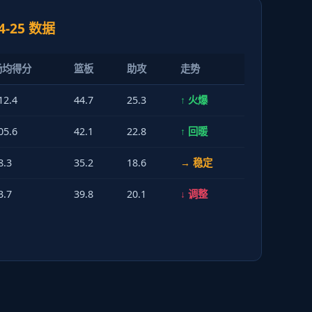
4-25 数据
场均得分
篮板
助攻
走势
12.4
44.7
25.3
↑ 火爆
05.6
42.1
22.8
↑ 回暖
8.3
35.2
18.6
→ 稳定
3.7
39.8
20.1
↓ 调整