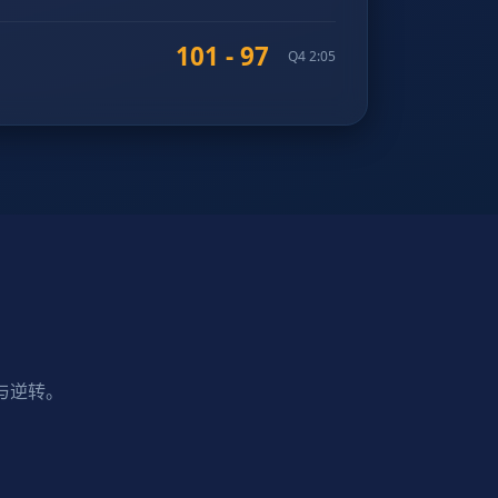
101 - 97
Q4 2:05
与逆转。