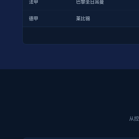
法甲
巴黎圣日耳曼
德甲
莱比锡
从控