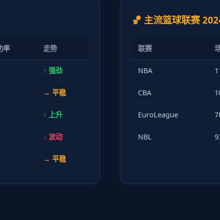
🏀 主流篮球联赛 202
功率
走势
联赛
↑ 强劲
NBA
1
→ 平稳
CBA
1
↑ 上升
EuroLeague
7
↓ 波动
NBL
9
→ 平稳