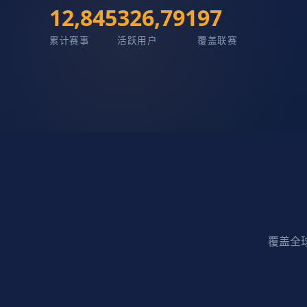
12,845
326,791
97
累计赛事
活跃用户
覆盖联赛
覆盖全