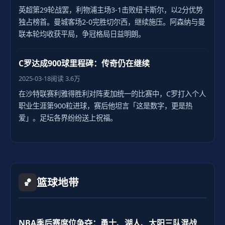
英超第29轮战罢，利物浦主场3-1击败纽卡斯尔，以2分优势
独占榜首。曼城客场2-0完胜切尔西，继续施压。阿森纳与曼
联本轮均收获平局，争冠格局日益明朗。
C罗达成900球里程碑：传奇仍在继续
2025-03-18
阅读 3.6万
在沙特联赛利雅得胜利对阵麦加统一的比赛中，C罗打入个人
职业生涯第900粒进球，赛后他坦言「这是数字，更是热
爱」。足坛各界纷纷送上祝福。
篮球地带
🏀
NBA季后赛席位争夺：勇士、湖人、太阳三队混战