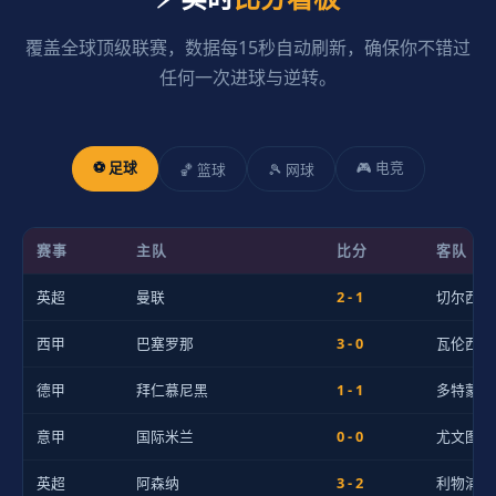
覆盖全球顶级联赛，数据每15秒自动刷新，确保你不错过
任何一次进球与逆转。
⚽ 足球
🎮 电竞
🏀 篮球
🎾 网球
赛事
主队
比分
客队
英超
曼联
2 - 1
切尔西
西甲
巴塞罗那
3 - 0
瓦伦西亚
德甲
拜仁慕尼黑
1 - 1
多特蒙德
意甲
国际米兰
0 - 0
尤文图斯
英超
阿森纳
3 - 2
利物浦