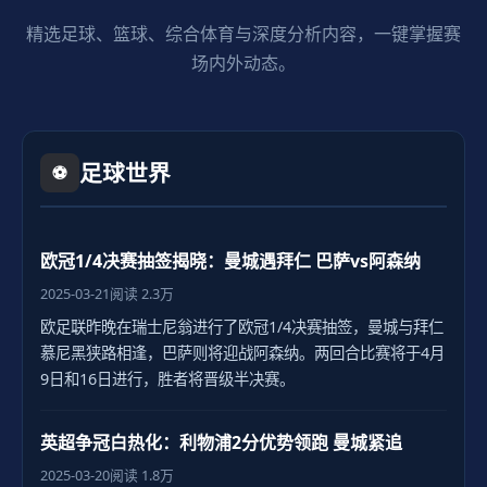
精选足球、篮球、综合体育与深度分析内容，一键掌握赛
场内外动态。
足球世界
⚽
欧冠1/4决赛抽签揭晓：曼城遇拜仁 巴萨vs阿森纳
2025-03-21
阅读 2.3万
欧足联昨晚在瑞士尼翁进行了欧冠1/4决赛抽签，曼城与拜仁
慕尼黑狭路相逢，巴萨则将迎战阿森纳。两回合比赛将于4月
9日和16日进行，胜者将晋级半决赛。
英超争冠白热化：利物浦2分优势领跑 曼城紧追
2025-03-20
阅读 1.8万