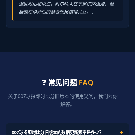
强度将远超以往。凯尔特人在东部依然强势，但
雄鹿在换帅后的整合效果值得关注。」
❓ 常见问题
FAQ
关于007球探即时比分旧版本的使用疑问，我们为你一一
解答。
+
007球探即时比分旧版本的数据更新频率是多少？