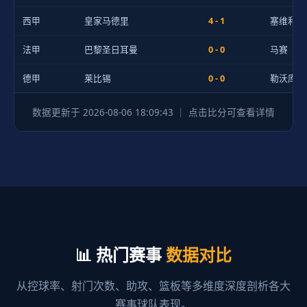
西甲
皇家马德里
4 - 1
塞维利亚
法甲
巴黎圣日耳曼
0 - 0
马赛
德甲
莱比锡
0 - 0
勒沃库森
数据更新于
2026-08-06 18:09:43
｜ 点击比分可查看详情
📊 热门赛事
数据对比
从控球率、射门次数、助攻、篮板等多维度深度剖析各大
赛事球队表现。