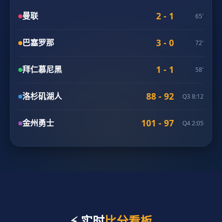
2 - 1
曼联
65'
3 - 0
巴塞罗那
72'
1 - 1
拜仁慕尼黑
58'
88 - 92
洛杉矶湖人
Q3 8:12
101 - 97
金州勇士
Q4 2:05
⚡ 实时
比分看板