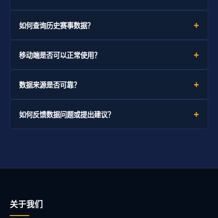
我们的数据每15秒自动刷新一次，与官方数据源保持同步。
+
如何查询历史赛事数据？
在重大赛事进行期间，更新频率会提升至8秒，确保用户能
够第一时间获取比分变化、进球信息及红黄牌等关键数据。
您可以通过顶部导航栏进入「数据对比」板块，选择您关注
+
移动端是否可以正常使用？
的联赛或球队，系统将展示最近10场的详细数据，包括控球
率、射门次数、传球成功率等核心指标。同时支持自定义时
完全支持。007球探即时比分旧版本采用全响应式设计，无
间范围查询。
+
数据来源是否可靠？
论您使用手机、平板还是电脑，都能获得流畅的浏览体验。
移动端界面针对触控操作进行了优化，支持左右滑动切换赛
我们与多家权威体育数据机构合作，包括Opta、Sportradar
事类别。
+
如何反馈数据问题或提出建议？
等，所有数据均经过多重校验后发布。平台已稳定运行超过
10年，服务全球数百万用户，数据准确性在行业内处于领先
您可以通过页面底部的「联系我们」入口提交反馈，或发送
水平。
邮件至
service@bu1u.cn
。我们的客服团队将在24小时内回
复。对于有效的数据纠错反馈，我们将给予相应的积分奖
励。
关于我们