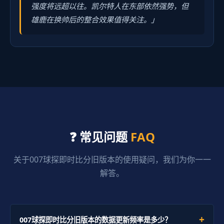
强度将远超以往。凯尔特人在东部依然强势，但
雄鹿在换帅后的整合效果值得关注。」
❓ 常见问题
FAQ
关于007球探即时比分旧版本的使用疑问，我们为你一一
解答。
+
007球探即时比分旧版本的数据更新频率是多少？