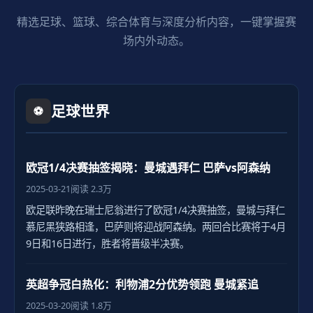
精选足球、篮球、综合体育与深度分析内容，一键掌握赛
场内外动态。
足球世界
⚽
欧冠1/4决赛抽签揭晓：曼城遇拜仁 巴萨vs阿森纳
2025-03-21
阅读 2.3万
欧足联昨晚在瑞士尼翁进行了欧冠1/4决赛抽签，曼城与拜仁
慕尼黑狭路相逢，巴萨则将迎战阿森纳。两回合比赛将于4月
9日和16日进行，胜者将晋级半决赛。
英超争冠白热化：利物浦2分优势领跑 曼城紧追
2025-03-20
阅读 1.8万