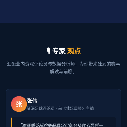
🎙️ 专家
观点
汇聚业内资深评论员与数据分析师，为你带来独到的赛事
解读与前瞻。
张伟
张
资深足球评论员 · 前《体坛周报》主编
「本赛季英超的争冠悬念可能会持续到最后一