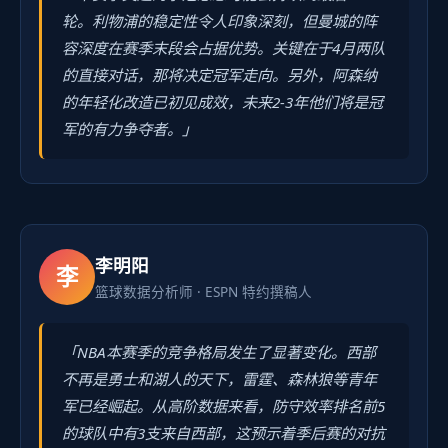
轮。利物浦的稳定性令人印象深刻，但曼城的阵
容深度在赛季末段会占据优势。关键在于4月两队
的直接对话，那将决定冠军走向。另外，阿森纳
的年轻化改造已初见成效，未来2-3年他们将是冠
军的有力争夺者。」
李明阳
李
篮球数据分析师 · ESPN 特约撰稿人
「NBA本赛季的竞争格局发生了显著变化。西部
不再是勇士和湖人的天下，雷霆、森林狼等青年
军已经崛起。从高阶数据来看，防守效率排名前5
的球队中有3支来自西部，这预示着季后赛的对抗