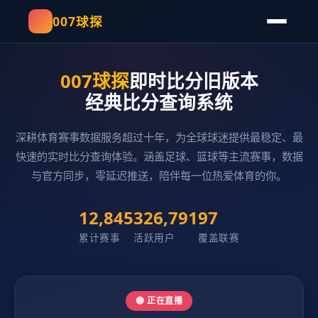
007球探
⚽
007球探
即时比分旧版本
经典比分查询系统
深耕体育赛事数据服务超过十年，为全球球迷提供最稳定、最
快速的实时比分查询体验。涵盖足球、篮球等主流赛事，数据
与官方同步，零延迟推送，陪伴每一位热爱体育的你。
12,845
326,791
97
累计赛事
活跃用户
覆盖联赛
🔴 正在直播