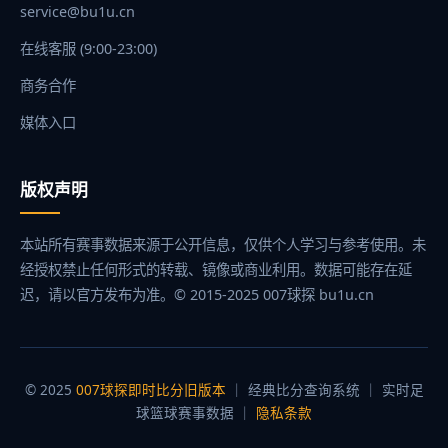
service@bu1u.cn
在线客服 (9:00-23:00)
商务合作
媒体入口
版权声明
本站所有赛事数据来源于公开信息，仅供个人学习与参考使用。未
经授权禁止任何形式的转载、镜像或商业利用。数据可能存在延
迟，请以官方发布为准。© 2015-2025 007球探 bu1u.cn
© 2025
007球探即时比分旧版本
｜ 经典比分查询系统 ｜ 实时足
球篮球赛事数据 ｜
隐私条款