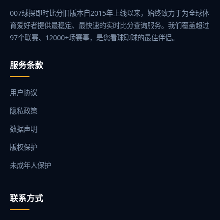
007球探即时比分旧版本自2015年上线以来，始终致力于为全球体
育爱好者提供最稳定、最快速的实时比分查询服务。我们覆盖超过
97个联赛、12000+场赛事，是您看球聊球的最佳伴侣。
服务条款
用户协议
隐私政策
数据声明
版权保护
未成年人保护
联系方式