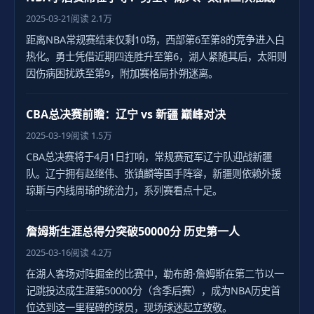
2025-03-21
阅读 2.1万
距离NBA常规赛结束仅剩10场，西部第6至第8的竞争进入白
热化。勇士凭借近期四连胜升至第6，湖人紧随其后，太阳则
因伤病困扰跌至第9，附加赛格局扑朔迷离。
CBA总决赛前瞻：辽宁 vs 新疆 巅峰对决
2025-03-19
阅读 1.5万
CBA总决赛将于4月1日打响，常规赛冠军辽宁队迎战新疆
队。辽宁拥有赵继伟、张镇麟等国手阵容，新疆则依赖外援
琼斯与内线周琦的统治力，系列赛看点十足。
詹姆斯生涯总得分突破50000分 历史第一人
2025-03-16
阅读 4.2万
在湖人客场对阵掘金的比赛中，勒布朗·詹姆斯在第二节以一
记跳投达成生涯第50000分（含季后赛），成为NBA历史首
位达到这一里程碑的球员，现场球迷起立致敬。