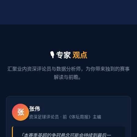
🎙️ 专家
观点
汇聚业内资深评论员与数据分析师，为你带来独到的赛事
解读与前瞻。
张伟
张
资深足球评论员 · 前《体坛周报》主编
「本赛季英超的争冠悬念可能会持续到最后一