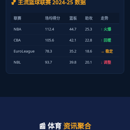
🏀 主流篮球联赛 2024-25 数据
联赛
场均得分
篮板
助攻
走势
NBA
112.4
44.7
25.3
↑ 火爆
CBA
105.6
42.1
22.8
↑ 回暖
EuroLeague
78.3
35.2
18.6
→ 稳定
NBL
93.7
39.8
20.1
↓ 调整
📰 体育
资讯聚合