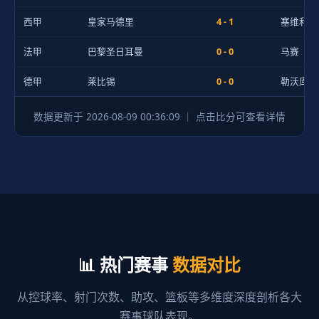
西甲
皇家马德里
4 - 1
塞维利亚
法甲
巴黎圣日耳曼
0 - 0
马赛
德甲
莱比锡
0 - 0
勒沃库森
数据更新于
2026-08-09 00:36:09
｜ 点击比分可查看详情
📊 热门赛事
数据对比
从控球率、射门次数、助攻、篮板等多维度深度剖析各大
赛事球队表现。