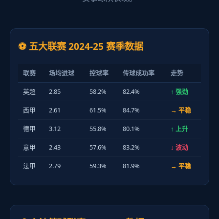
⚽ 五大联赛 2024-25 赛季数据
联赛
场均进球
控球率
传球成功率
走势
英超
2.85
58.2%
82.4%
↑ 强劲
西甲
2.61
61.5%
84.7%
→ 平稳
德甲
3.12
55.8%
80.1%
↑ 上升
意甲
2.43
57.6%
83.2%
↓ 波动
法甲
2.79
59.3%
81.9%
→ 平稳