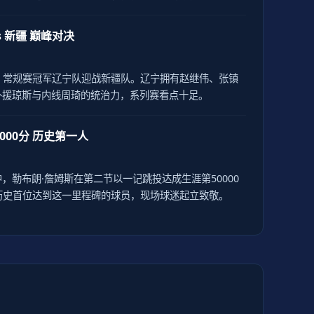
s 新疆 巅峰对决
响，常规赛冠军辽宁队迎战新疆队。辽宁拥有赵继伟、张镇
外援琼斯与内线周琦的统治力，系列赛看点十足。
000分 历史第一人
，勒布朗·詹姆斯在第二节以一记跳投达成生涯第50000
历史首位达到这一里程碑的球员，现场球迷起立致敬。