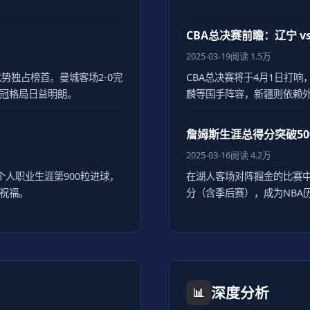
CBA总决赛前瞻：辽宁 v
2025-03-19
阅读 1.5万
优势独占榜首。曼城客场2-0完
CBA总决赛将于4月1日打
冠格局日益明朗。
麟等国手阵容，新疆则依赖
詹姆斯生涯总得分突破50
2025-03-16
阅读 4.2万
人职业生涯第900粒进球，
在湖人客场对阵掘金的比赛中
祝福。
分（含季后赛），成为NBA
深度分析
📊