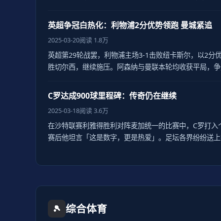
英超争冠白热化：利物浦2分优势领跑 曼城紧追
2025-03-20
阅读 1.8万
英超第29轮战罢，利物浦主场3-1击败纽卡斯尔，以2分
胜切尔西，继续施压。阿森纳与曼联本轮均收获平局，争
C罗达成900球里程碑：传奇仍在继续
2025-03-18
阅读 3.6万
在沙特联赛利雅得胜利对阵麦加统一的比赛中，C罗打入个
赛后他坦言「这是数字，更是热爱」。足坛各界纷纷送上
综合体育
🎾