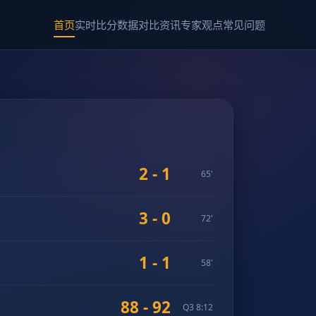
首页
实时比分
数据对比
资讯
专家观点
常见问题
2 - 1
65'
3 - 0
72'
1 - 1
58'
88 - 92
Q3 8:12