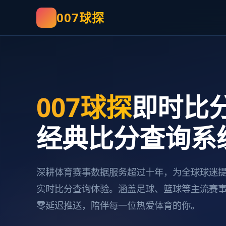
007球探
⚽
007球探
即时比
经典比分查询系
深耕体育赛事数据服务超过十年，为全球球迷
实时比分查询体验。涵盖足球、篮球等主流赛
零延迟推送，陪伴每一位热爱体育的你。