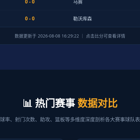
0 - 0
马赛
0 - 0
勒沃库森
数据更新于
2026-08-08 16:29:22
｜ 点击比分可查看详情
📊 热门赛事
数据对比
球率、射门次数、助攻、篮板等多维度深度剖析各大赛事球队表