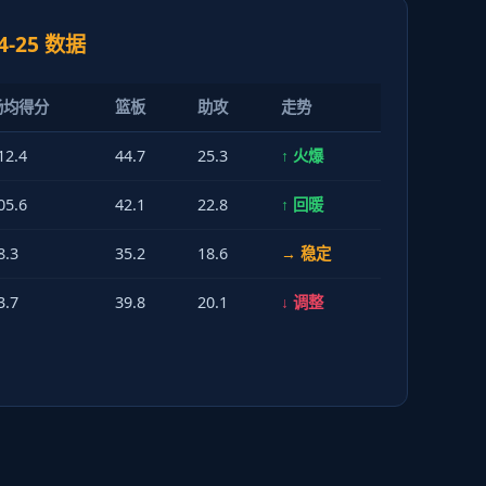
4-25 数据
场均得分
篮板
助攻
走势
12.4
44.7
25.3
↑ 火爆
05.6
42.1
22.8
↑ 回暖
8.3
35.2
18.6
→ 稳定
3.7
39.8
20.1
↓ 调整