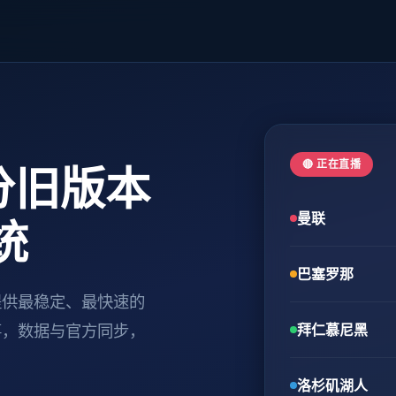
分旧版本
🔴 正在直播
曼联
统
巴塞罗那
提供最稳定、最快速的
事，数据与官方同步，
拜仁慕尼黑
洛杉矶湖人