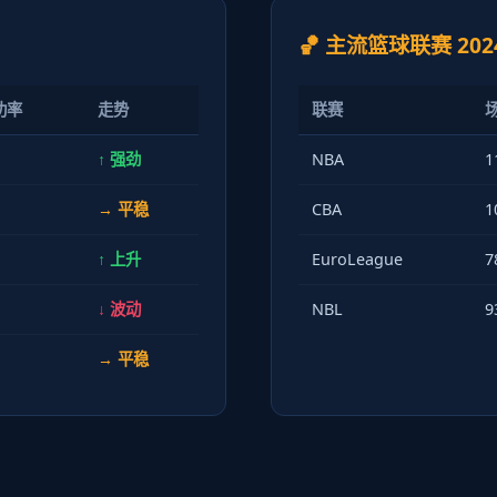
🏀 主流篮球联赛 202
功率
走势
联赛
↑ 强劲
NBA
1
→ 平稳
CBA
1
↑ 上升
EuroLeague
7
↓ 波动
NBL
9
→ 平稳