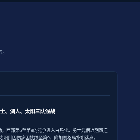
态。
勇士、湖人、太阳三队混战
0场，西部第6至第8的竞争进入白热化。勇士凭借近期四连
太阳则因伤病困扰跌至第9，附加赛格局扑朔迷离。