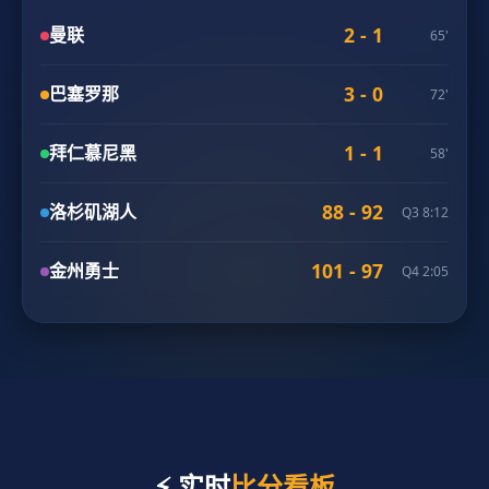
2 - 1
曼联
65'
3 - 0
巴塞罗那
72'
1 - 1
拜仁慕尼黑
58'
88 - 92
洛杉矶湖人
Q3 8:12
101 - 97
金州勇士
Q4 2:05
⚡ 实时
比分看板