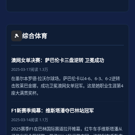
综合体育
🎾
澳网女单决赛：萨巴伦卡三盘逆转 卫冕成功
2025-03-17
阅读 1.3万
在墨尔本罗德·拉沃尔球场，萨巴伦卡以4-6、6-3、6-2逆转
击败莱巴金娜，成功卫冕澳网女单冠军。这是她职业生涯第4
座大满贯奖杯。
F1新赛季揭幕：维斯塔潘夺巴林站冠军
2025-03-14
阅读 1.1万
2025赛季F1在巴林国际赛道拉开帷幕，红牛车手维斯塔潘从