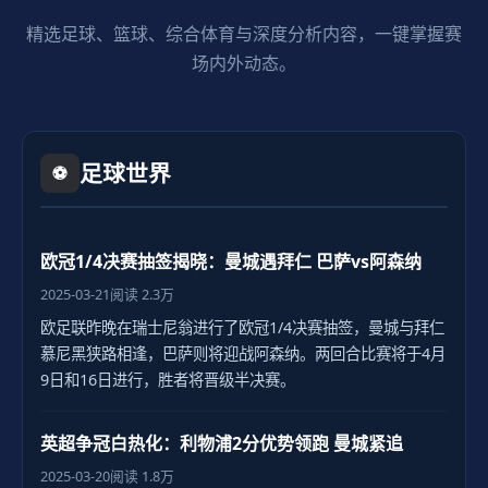
精选足球、篮球、综合体育与深度分析内容，一键掌握赛
场内外动态。
足球世界
⚽
欧冠1/4决赛抽签揭晓：曼城遇拜仁 巴萨vs阿森纳
2025-03-21
阅读 2.3万
欧足联昨晚在瑞士尼翁进行了欧冠1/4决赛抽签，曼城与拜仁
慕尼黑狭路相逢，巴萨则将迎战阿森纳。两回合比赛将于4月
9日和16日进行，胜者将晋级半决赛。
英超争冠白热化：利物浦2分优势领跑 曼城紧追
2025-03-20
阅读 1.8万