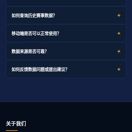
我们的数据每15秒自动刷新一次，与官方数据源保持同步。
+
如何查询历史赛事数据？
在重大赛事进行期间，更新频率会提升至8秒，确保用户能
够第一时间获取比分变化、进球信息及红黄牌等关键数据。
您可以通过顶部导航栏进入「数据对比」板块，选择您关注
+
移动端是否可以正常使用？
的联赛或球队，系统将展示最近10场的详细数据，包括控球
率、射门次数、传球成功率等核心指标。同时支持自定义时
完全支持。007球探即时比分旧版本采用全响应式设计，无
间范围查询。
+
数据来源是否可靠？
论您使用手机、平板还是电脑，都能获得流畅的浏览体验。
移动端界面针对触控操作进行了优化，支持左右滑动切换赛
我们与多家权威体育数据机构合作，包括Opta、Sportradar
事类别。
+
如何反馈数据问题或提出建议？
等，所有数据均经过多重校验后发布。平台已稳定运行超过
10年，服务全球数百万用户，数据准确性在行业内处于领先
您可以通过页面底部的「联系我们」入口提交反馈，或发送
水平。
邮件至
service@bu1u.cn
。我们的客服团队将在24小时内回
复。对于有效的数据纠错反馈，我们将给予相应的积分奖
励。
关于我们