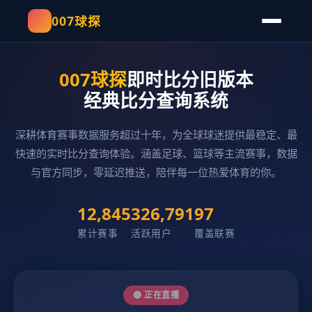
007球探
⚽
007球探
即时比分旧版本
经典比分查询系统
深耕体育赛事数据服务超过十年，为全球球迷提供最稳定、最
快速的实时比分查询体验。涵盖足球、篮球等主流赛事，数据
与官方同步，零延迟推送，陪伴每一位热爱体育的你。
12,845
326,791
97
累计赛事
活跃用户
覆盖联赛
🔴 正在直播