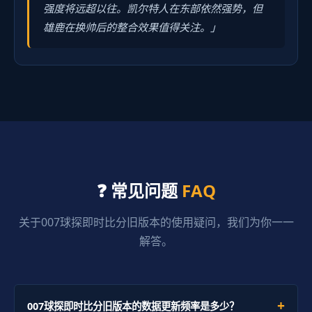
强度将远超以往。凯尔特人在东部依然强势，但
雄鹿在换帅后的整合效果值得关注。」
❓ 常见问题
FAQ
关于007球探即时比分旧版本的使用疑问，我们为你一一
解答。
+
007球探即时比分旧版本的数据更新频率是多少？