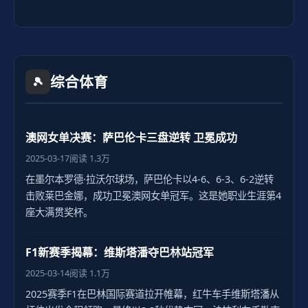
综合体育
🎾
澳网女单决赛：萨巴伦卡三盘逆转 卫冕成功
2025-03-17
阅读 1.3万
在墨尔本罗德·拉沃尔球场，萨巴伦卡以4-6、6-3、6-2逆转
击败莱巴金娜，成功卫冕澳网女单冠军。这是她职业生涯第4
座大满贯奖杯。
F1新赛季揭幕：维斯塔潘夺巴林站冠军
2025-03-14
阅读 1.1万
2025赛季F1在巴林国际赛道拉开帷幕，红牛车手维斯塔潘从