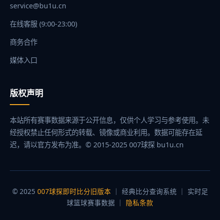
service@bu1u.cn
在线客服 (9:00-23:00)
商务合作
媒体入口
版权声明
本站所有赛事数据来源于公开信息，仅供个人学习与参考使用。未
经授权禁止任何形式的转载、镜像或商业利用。数据可能存在延
迟，请以官方发布为准。© 2015-2025 007球探 bu1u.cn
© 2025
007球探即时比分旧版本
｜ 经典比分查询系统 ｜ 实时足
球篮球赛事数据 ｜
隐私条款