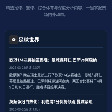
精选足球、篮球、综合体育与深度分析内容，一键掌握赛
场内外动态。
足球世界
⚽
欧冠1/4决赛抽签揭晓：曼城遇拜仁 巴萨vs阿森纳
2025-03-21
阅读 2.3万
欧足联昨晚在瑞士尼翁进行了欧冠1/4决赛抽签，曼城与拜仁
慕尼黑狭路相逢，巴萨则将迎战阿森纳。两回合比赛将于4月
9日和16日进行，胜者将晋级半决赛。
英超争冠白热化：利物浦2分优势领跑 曼城紧追
2025-03-20
阅读 1.8万