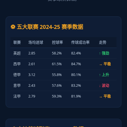
⚽ 五大联赛 2024-25 赛季数据
联赛
场均进球
控球率
传球成功率
走势
英超
2.85
58.2%
82.4%
↑ 强劲
西甲
2.61
61.5%
84.7%
→ 平稳
德甲
3.12
55.8%
80.1%
↑ 上升
意甲
2.43
57.6%
83.2%
↓ 波动
法甲
2.79
59.3%
81.9%
→ 平稳