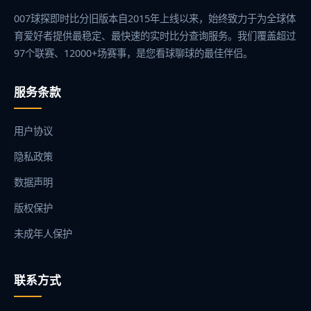
007球探即时比分旧版本自2015年上线以来，始终致力于为全球体
育爱好者提供最稳定、最快速的实时比分查询服务。我们覆盖超过
97个联赛、12000+场赛事，是您看球聊球的最佳伴侣。
服务条款
用户协议
隐私政策
数据声明
版权保护
未成年人保护
联系方式