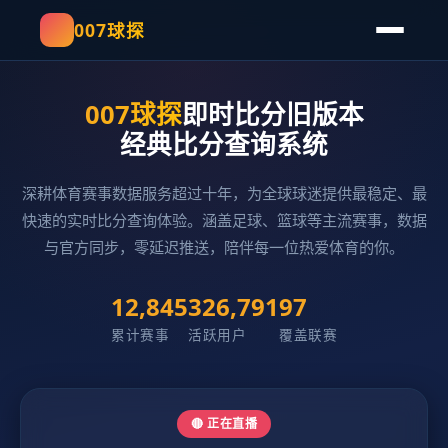
007球探
⚽
007球探
即时比分旧版本
经典比分查询系统
深耕体育赛事数据服务超过十年，为全球球迷提供最稳定、最
快速的实时比分查询体验。涵盖足球、篮球等主流赛事，数据
与官方同步，零延迟推送，陪伴每一位热爱体育的你。
12,845
326,791
97
累计赛事
活跃用户
覆盖联赛
🔴 正在直播