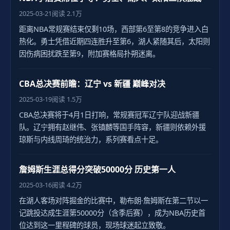
2025-03-21
阅读 2.1万
距离NBA常规赛结束仅剩10场，西部第6至第8的竞争进入白
热化。勇士凭借近期四连胜升至第6，湖人紧随其后，太阳则
因伤病困扰跌至第9，附加赛格局扑朔迷离。
CBA总决赛前瞻：辽宁 vs 新疆 巅峰对决
2025-03-19
阅读 1.5万
CBA总决赛将于4月1日打响，常规赛冠军辽宁队迎战新疆
队。辽宁拥有赵继伟、张镇麟等国手阵容，新疆则依赖外援
琼斯与内线周琦的统治力，系列赛看点十足。
詹姆斯生涯总得分突破50000分 历史第一人
2025-03-16
阅读 4.2万
在湖人客场对阵掘金的比赛中，勒布朗·詹姆斯在第二节以一
记跳投达成生涯第50000分（含季后赛），成为NBA历史首
位达到这一里程碑的球员，现场球迷起立致敬。