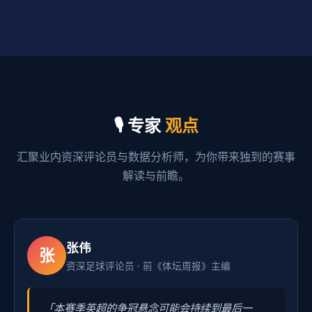
🎙️ 专家
观点
汇聚业内资深评论员与数据分析师，为你带来独到的赛事
解读与前瞻。
张伟
张
资深足球评论员 · 前《体坛周报》主编
「本赛季英超的争冠悬念可能会持续到最后一