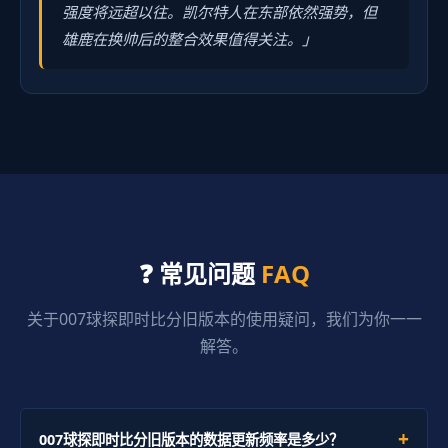
强度将远超以往。凯尔特人在东部依然强势，但
雄鹿在换帅后的整合效果值得关注。」
❓ 常见问题
FAQ
关于007球探即时比分旧版本的使用疑问，我们为你一一
解答。
+
007球探即时比分旧版本的数据更新频率是多少？